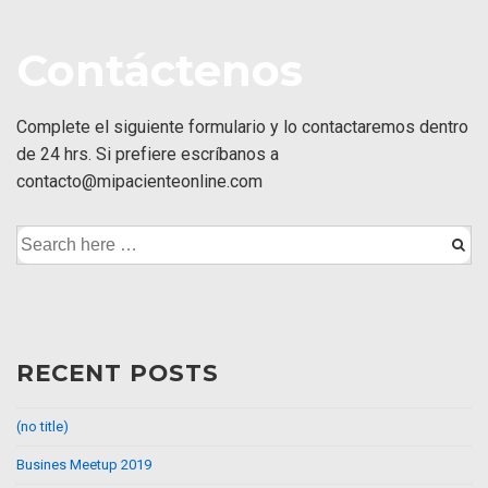
↓
Skip
Contáctenos
to
Main
Content
Complete el siguiente formulario y lo contactaremos dentro
de 24 hrs. Si prefiere escríbanos a
contacto@mipacienteonline.com
Search
for:
RECENT POSTS
(no title)
Busines Meetup 2019