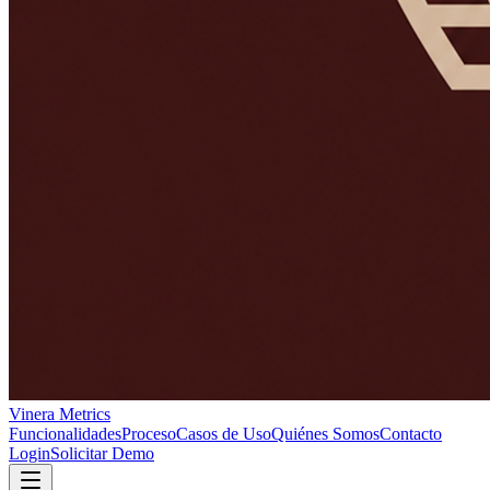
Vinera Metrics
Funcionalidades
Proceso
Casos de Uso
Quiénes Somos
Contacto
Login
Solicitar Demo